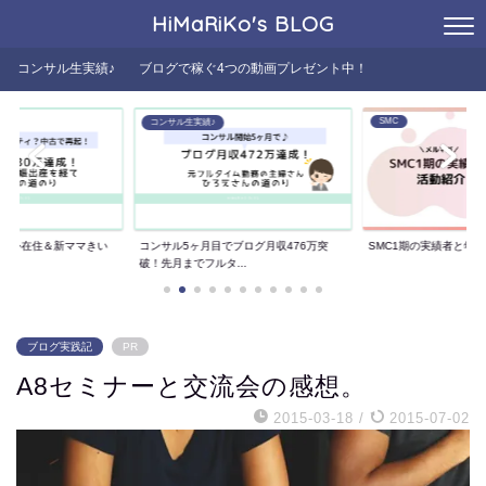
HiMaRiKo's
BLOG
コンサル生実績♪
ブログで稼ぐ4つの動画プレゼント中！
SMC
コンサル生実績♪
た海外在住＆新ママきい
コンサル5ヶ月目でブログ月収476万突
SMC1期の実績者と年
..
破！先月までフルタ...
ブログ実践記
PR
A8セミナーと交流会の感想。
2015-03-18
/
2015-07-02