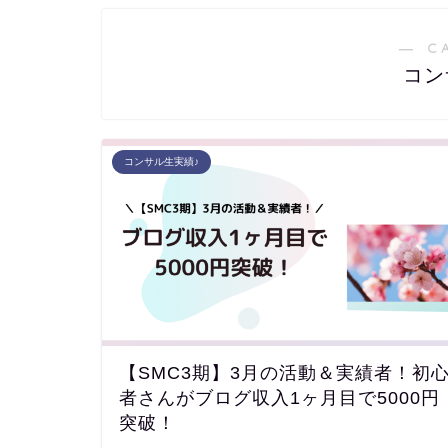
― C
コン
コンサル生実績♪
【SMC3期】3月の活動＆実績者！初
者さんがブログ収入1ヶ月目で5000円
突破！