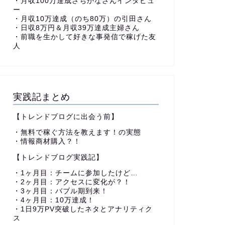
・月収100万達成さちかなさんインタビュ
ー
・月収10万達成（のち80万）の引田さん
・日収8万円＆月収39万達成主婦さん
・前職を生かして好きな事発信で稼げた友
人
実践記まとめ
【トレンドブログに出会う前】
・無料で稼ぐ方法を教えます！の実態
・情報商材購入？！
【トレンドブログ実践記】
・1ヶ月目：チームに参加したけど…
・2ヶ月目：アクセスに変化が？！
・3ヶ月目：バブル期到来！
・4ヶ月目：10万達成！
・1日9万PV突破したネタとアナリティク
ス