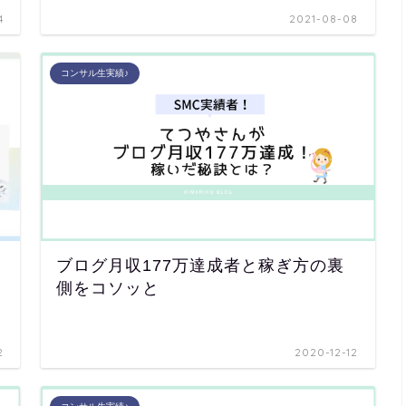
4
2021-08-08
コンサル生実績♪
ブログ月収177万達成者と稼ぎ方の裏
側をコソッと
2
2020-12-12