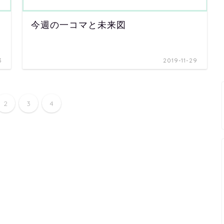
今週の一コマと未来図
3
2019-11-29
2
3
4