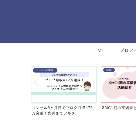
TOP
プロフ
SMC
SMC
ログ月収476
SMC1期の実績者と年間の活動紹介
年間コミュニティS
...
講師陣による合同セミ