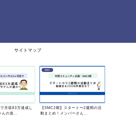
サイトマップ
SMC
タート〜2週間の活
【SMC2期】ゼロスタートでも稼ぎ
ネットビジネ
ーさん...
やすい3つの理由
円までの軌跡