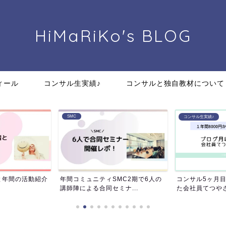
HiMaRiKo's
BLOG
ィール
コンサル生実績♪
コンサルと独自教材について
SMC
コンサル生実績♪
MC2期で6人の
コンサル5ヶ月目で月収83万達成し
【SMC2期】ス
ナ...
た会社員てつやさんの道...
動まとめ！メンバ