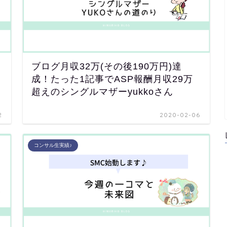
ブログ月収32万(その後190万円)達
成！たった1記事でASP報酬月収29万
超えのシングルマザーyukkoさん
2
2020-02-06
コンサル生実績♪