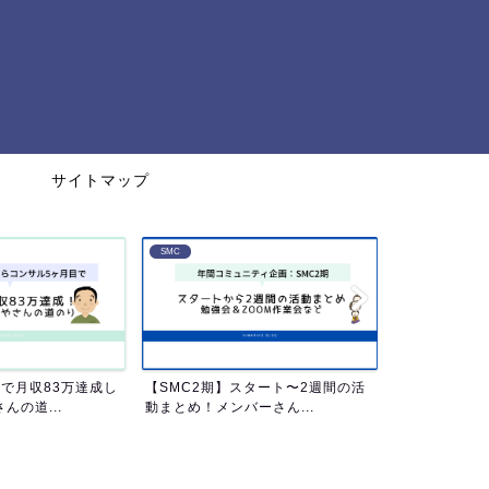
サイトマップ
SMC
タート〜2週間の活
【SMC2期】ゼロスタートでも稼ぎ
ネットビジネ
ーさん...
やすい3つの理由
円までの軌跡