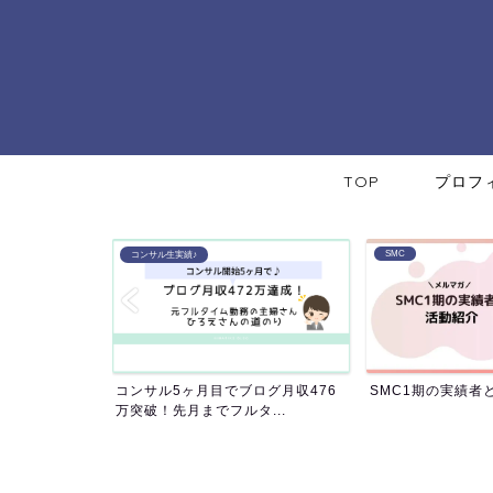
TOP
プロフ
SMC
SMC
ログ月収476
SMC1期の実績者と年間の活動紹介
年間コミュニティS
...
講師陣による合同セミ