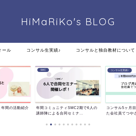
HiMaRiKo's
BLOG
ィール
コンサル生実績♪
コンサルと独自教材について
SMC
コンサル生実績♪
MC2期で6人の
コンサル5ヶ月目で月収83万達成し
【SMC2期】ス
ナ...
た会社員てつやさんの道...
動まとめ！メンバ