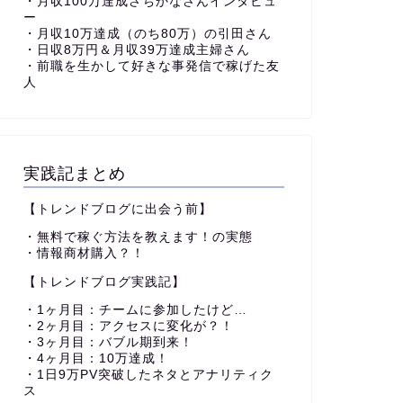
・月収100万達成さちかなさんインタビュ
ー
・月収10万達成（のち80万）の引田さん
・日収8万円＆月収39万達成主婦さん
・前職を生かして好きな事発信で稼げた友
人
実践記まとめ
【トレンドブログに出会う前】
・無料で稼ぐ方法を教えます！の実態
・情報商材購入？！
【トレンドブログ実践記】
・1ヶ月目：チームに参加したけど…
・2ヶ月目：アクセスに変化が？！
・3ヶ月目：バブル期到来！
・4ヶ月目：10万達成！
・1日9万PV突破したネタとアナリティク
ス