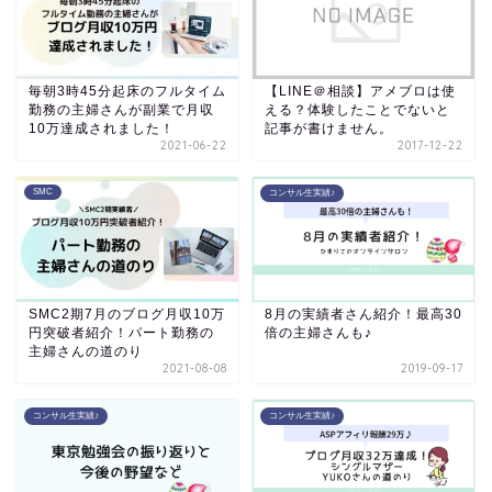
毎朝3時45分起床のフルタイム
【LINE＠相談】アメブロは使
勤務の主婦さんが副業で月収
える？体験したことでないと
10万達成されました！
記事が書けません。
2021-06-22
2017-12-22
SMC
コンサル生実績♪
SMC2期7月のブログ月収10万
8月の実績者さん紹介！最高30
円突破者紹介！パート勤務の
倍の主婦さんも♪
主婦さんの道のり
2021-08-08
2019-09-17
コンサル生実績♪
コンサル生実績♪