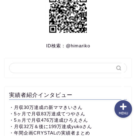
TOP
プロフィール
ID検索：
@himariko
コンサル生実績♪
コンサルと独自教材につい
て
実績者紹介インタビュー
・
月収30万達成の新ママきいさん
・5ヶ月で月収83万達成てつやさん
MENU
・5ヵ月で月収476万達成ひろえさん
・月収32万＆後に199万達成yukoさん
・
年間企画CRYSTALの実績者まとめ