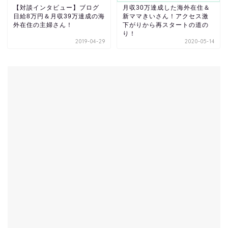
【対談インタビュー】ブログ
月収30万達成した海外在住＆
日給8万円＆月収39万達成の海
新ママきいさん！アクセス激
外在住の主婦さん！
下がりから再スタートの道の
り！
2019-04-29
2020-05-14