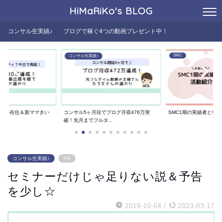
HiMaRiKo's
BLOG
コンサル生実績♪
ブログで稼ぐ4つの動画プレゼント中！
SMC
コンサル生実績♪
た海外在住＆新ママきい
コンサル5ヶ月目でブログ月収476万突
SMC1期の実績者と年
..
破！先月までフルタ...
コンサル生実績♪
PR
セミナーだけじゃ足りない説＆予告
を少し☆
2019-10-04
/
2023-03-17