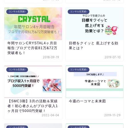
コンサル生実績♪
コンサル生実績♪
年間サロンCRYSTAL4ヶ月目
目標をクイッと 底上げする効
報告:ブログで月収81万&72万
果とは？
突破者も！
2018-09-19
2019-07-10
コンサル生実績♪
コンサル生実績♪
【SMC3期】3月の活動＆実績
今週の一コマと未来図
者！初心者さんがブログ収入1
ヶ月目で5000円突破！
2022-04-04
2019-11-29
コンサル生実績♪
コンサル生実績♪