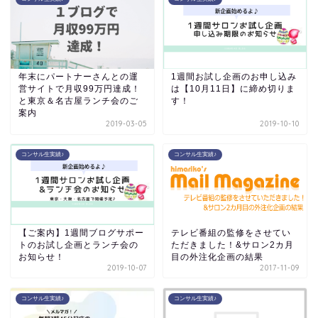
年末にパートナーさんとの運
1週間お試し企画のお申し込み
営サイトで月収99万円達成！
は【10月11日】に締め切りま
と東京＆名古屋ランチ会のご
す！
案内
2019-03-05
2019-10-10
コンサル生実績♪
コンサル生実績♪
【ご案内】1週間ブログサポー
テレビ番組の監修をさせてい
トのお試し企画とランチ会の
ただきました！&サロン2カ月
お知らせ！
目の外注化企画の結果
2019-10-07
2017-11-09
コンサル生実績♪
コンサル生実績♪