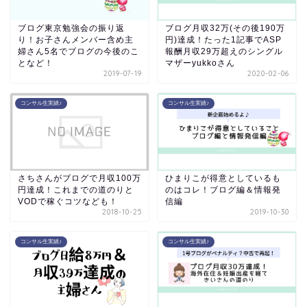
ブログ東京勉強会の振り返
ブログ月収32万(その後190万
り！お子さんメンバー含め主
円)達成！たった1記事でASP
婦さん5名でブログの今後のこ
報酬月収29万超えのシングル
となど！
マザーyukkoさん
2019-07-19
2020-02-06
コンサル生実績♪
コンサル生実績♪
さちさんがブログで月収100万
ひまりこが得意としているも
円達成！これまでの道のりと
のはコレ！ブログ編＆情報発
VODで稼ぐコツなども！
信編
2018-10-25
2019-10-30
コンサル生実績♪
コンサル生実績♪