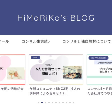
HiMaRiKo's
BLOG
ィール
コンサル生実績♪
コンサルと独自教材について
SMC
コンサル生実績♪
間の活動紹介
年間コミュニティSMC2期で6人の
コンサル5ヶ月目で月
講師陣による合同セミナ...
た会社員てつやさんの道