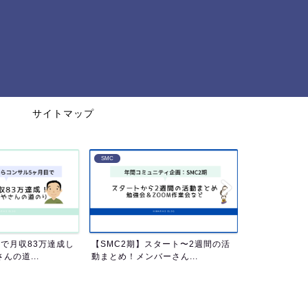
サイトマップ
SMC
SMC
収83万達成し
【SMC2期】スタート〜2週間の活
【SMC2期】ゼロ
...
動まとめ！メンバーさん...
やすい3つの理由