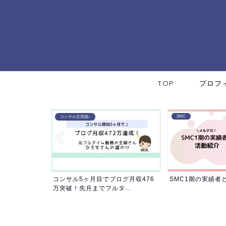
TOP
プロフ
SMC
コンサル生実績♪
住＆新マ
コンサル5ヶ月目でブログ月収476
SMC1期の実績者と年
..
万突破！先月までフルタ...