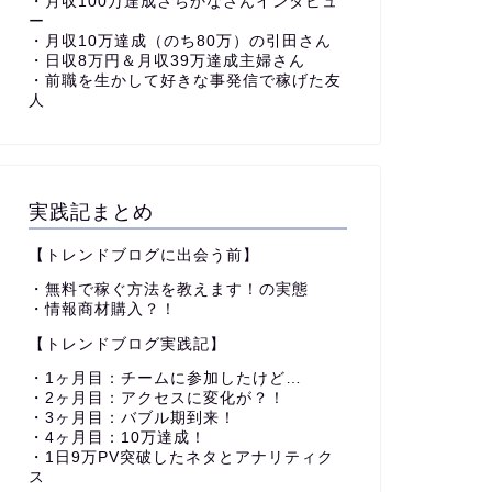
・月収100万達成さちかなさんインタビュ
ー
・月収10万達成（のち80万）の引田さん
・日収8万円＆月収39万達成主婦さん
・前職を生かして好きな事発信で稼げた友
人
実践記まとめ
【トレンドブログに出会う前】
・無料で稼ぐ方法を教えます！の実態
・情報商材購入？！
【トレンドブログ実践記】
・1ヶ月目：チームに参加したけど…
・2ヶ月目：アクセスに変化が？！
・3ヶ月目：バブル期到来！
・4ヶ月目：10万達成！
・1日9万PV突破したネタとアナリティク
ス