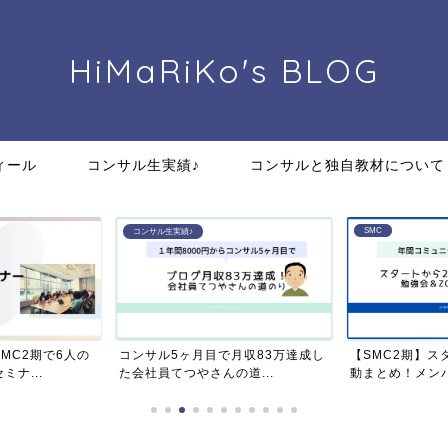
HiMaRiKo's
BLOG
ィール
コンサル生実績♪
コンサルと独自教材について
SMC
コンサル生実績♪
MC2期で6人の
コンサル5ヶ月目で月収83万達成し
【SMC2期】ス
ナ...
た会社員てつやさんの道...
動まとめ！メンバ