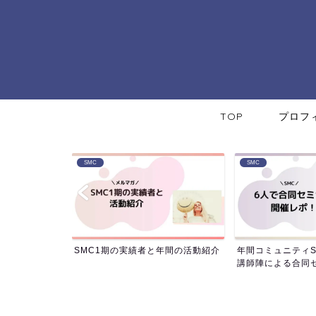
TOP
プロフ
SMC
SMC
ログ月収476
SMC1期の実績者と年間の活動紹介
年間コミュニティS
...
講師陣による合同セミ