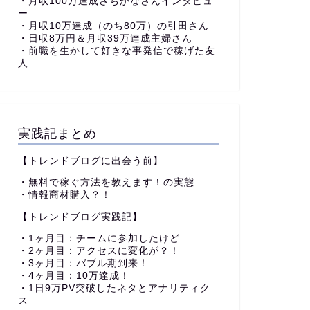
・月収100万達成さちかなさんインタビュ
ー
・月収10万達成（のち80万）の引田さん
・日収8万円＆月収39万達成主婦さん
・前職を生かして好きな事発信で稼げた友
人
実践記まとめ
【トレンドブログに出会う前】
・無料で稼ぐ方法を教えます！の実態
・情報商材購入？！
【トレンドブログ実践記】
・1ヶ月目：チームに参加したけど…
・2ヶ月目：アクセスに変化が？！
・3ヶ月目：バブル期到来！
・4ヶ月目：10万達成！
・1日9万PV突破したネタとアナリティク
ス