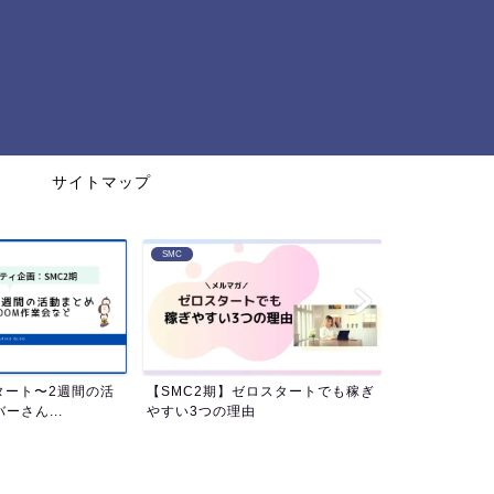
サイトマップ
SMC
タート〜2週間の活
【SMC2期】ゼロスタートでも稼ぎ
ネットビジネ
ーさん...
やすい3つの理由
円までの軌跡