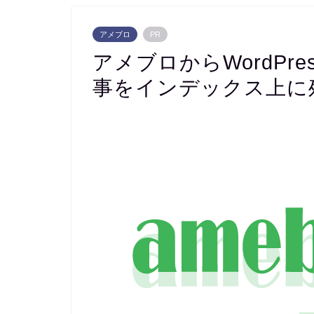
アメブロ
PR
アメブロからWordPr
事をインデックス上に