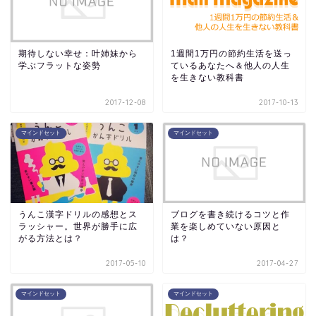
期待しない幸せ：叶姉妹から
1週間1万円の節約生活を送っ
学ぶフラットな姿勢
ているあなたへ＆他人の人生
を生きない教科書
2017-12-08
2017-10-13
マインドセット
マインドセット
うんこ漢字ドリルの感想とス
ブログを書き続けるコツと作
ラッシャー。世界が勝手に広
業を楽しめていない原因と
がる方法とは？
は？
2017-05-10
2017-04-27
マインドセット
マインドセット