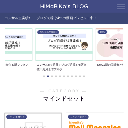
HiMaRiKo's
BLOG
コンサル生実績♪
ブログで稼ぐ4つの動画プレゼント中！
SMC
コンサル生実績♪
た海外在住＆新ママきい
コンサル5ヶ月目でブログ月収476万突
SMC1期の実績者と年
..
破！先月までフルタ...
― CATEGORY ―
マインドセット
マインドセット
マインドセット