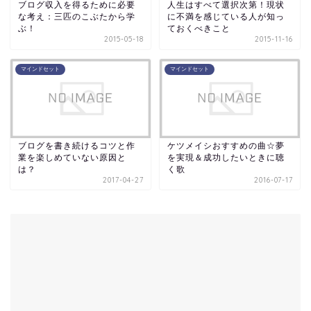
ブログ収入を得るために必要
人生はすべて選択次第！現状
な考え：三匹のこぶたから学
に不満を感じている人が知っ
ぶ！
ておくべきこと
2015-05-18
2015-11-16
マインドセット
マインドセット
ブログを書き続けるコツと作
ケツメイシおすすめの曲☆夢
業を楽しめていない原因と
を実現＆成功したいときに聴
は？
く歌
2017-04-27
2016-07-17