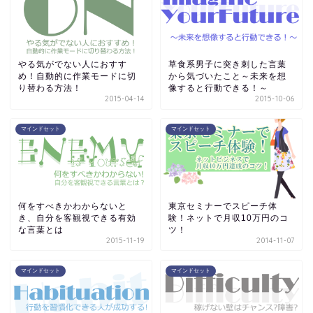
やる気がでない人におすす
草食系男子に突き刺した言葉
め！自動的に作業モードに切
から気づいたこと～未来を想
り替わる方法！
像すると行動できる！～
2015-04-14
2015-10-06
マインドセット
マインドセット
何をすべきかわからないと
東京セミナーでスピーチ体
き、自分を客観視できる有効
験！ネットで月収10万円のコ
な言葉とは
ツ！
2015-11-19
2014-11-07
マインドセット
マインドセット