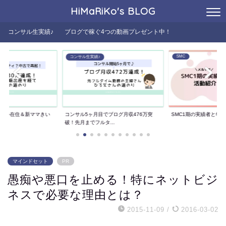
HiMaRiKo's
BLOG
コンサル生実績♪
ブログで稼ぐ4つの動画プレゼント中！
SMC
コンサル生実績♪
た海外在住＆新ママきい
コンサル5ヶ月目でブログ月収476万突
SMC1期の実績者と年
..
破！先月までフルタ...
マインドセット
PR
愚痴や悪口を止める！特にネットビジ
ネスで必要な理由とは？
2015-11-09
/
2016-03-02