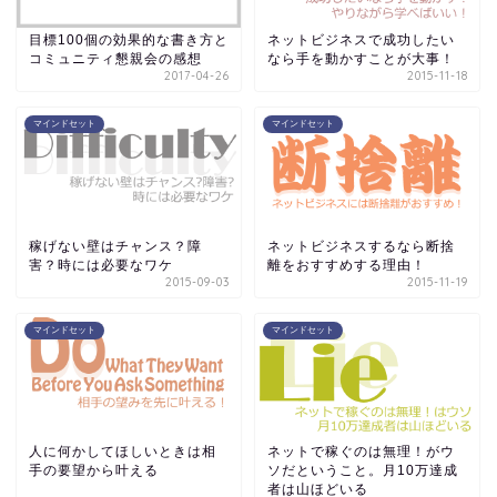
目標100個の効果的な書き方と
ネットビジネスで成功したい
コミュニティ懇親会の感想
なら手を動かすことが大事！
2017-04-26
2015-11-18
マインドセット
マインドセット
稼げない壁はチャンス？障
ネットビジネスするなら断捨
害？時には必要なワケ
離をおすすめする理由！
2015-09-03
2015-11-19
マインドセット
マインドセット
人に何かしてほしいときは相
ネットで稼ぐのは無理！がウ
手の要望から叶える
ソだということ。月10万達成
者は山ほどいる