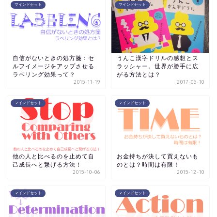
マインドセット
マインドセット
自信がないときの処方箋：セ
うんこ漢字ドリルの感想とス
ルフイメージをアップさせる
ラッシャー。世界が勝手に広
ラベリング効果って？
がる方法とは？
2015-11-19
2017-05-10
マインドセット
マインドセット
他の人と比べるのを止めて自
お金持ちが決して買えないも
己成長へと繋げる方法！
のとは？時間は有限！
2015-10-06
2015-12-10
マインドセット
マインドセット