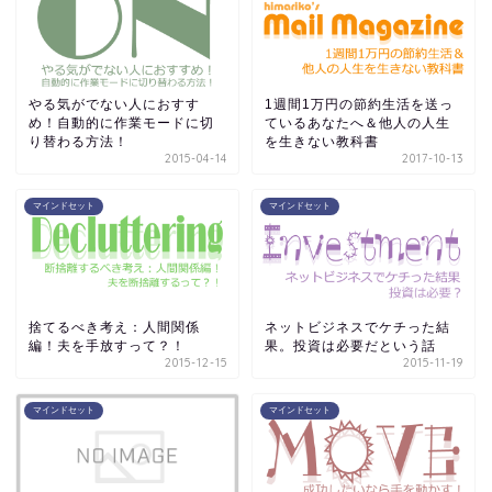
やる気がでない人におすす
1週間1万円の節約生活を送っ
め！自動的に作業モードに切
ているあなたへ＆他人の人生
り替わる方法！
を生きない教科書
2015-04-14
2017-10-13
マインドセット
マインドセット
捨てるべき考え：人間関係
ネットビジネスでケチった結
編！夫を手放すって？！
果。投資は必要だという話
2015-12-15
2015-11-19
マインドセット
マインドセット