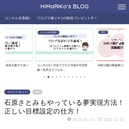
HiMaRiKo's
BLOG
コンサル生実績♪
ブログで稼ぐ4つの動画プレゼント中！
SMC
コンサル生実績♪
た海外在住＆新ママきい
コンサル5ヶ月目でブログ月収476万突
SMC1期の実績者と年
..
破！先月までフルタ...
マインドセット
PR
石原さとみもやっている夢実現方法！
正しい目標設定の仕方！
2015-11-13
/
2021-11-02