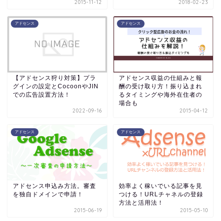
2015-11-12
2018-02-23
アドセンス
アドセンス
【アドセンス狩り対策】プラ
アドセンス収益の仕組みと報
グインの設定とCocoonやJIN
酬の受け取り方！振り込まれ
での広告設置方法！
るタイミングや海外在住者の
場合も
2022-09-16
2015-04-12
アドセンス
アドセンス
アドセンス申込み方法。審査
効率よく稼いでいる記事を見
を独自ドメインで申請！
つける！URLチャネルの登録
方法と活用法！
2015-06-19
2015-05-10