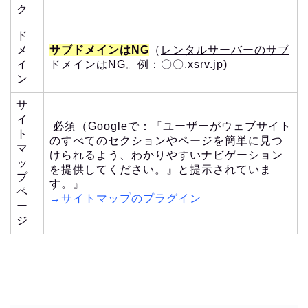
ク
ド
メ
サブドメインはNG
（
レンタルサーバーのサブ
イ
ドメインはNG
。例：〇〇.xsrv.jp)
ン
サ
イ
必須（Googleで：『ユーザーがウェブサイト
ト
のすべてのセクションやページを簡単に見つ
マ
けられるよう、わかりやすいナビゲーション
ッ
を提供してください。』と提示されていま
プ
す。』
ペ
→サイトマップのプラグイン
ー
ジ