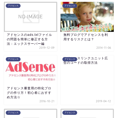
アドセンス
アドセンス
アドセンスのads.txtファイル
無料ブログでアドセンスを利
の問題を簡単に修正する方
用するリスクとは？
法：エックスサーバー編
2019-12-09
2014-11-06
アドセンスリンクユニット広
アドセンス
アドセンス
告のコードの取得方法
アドセンス審査用の特化ブロ
グの作り方！初心者におすす
め方法☆
2016-10-21
2019-04-12
アドセンス
アドセンス