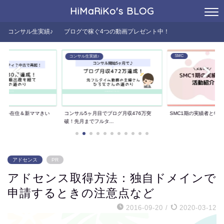
HiMaRiKo's
BLOG
コンサル生実績♪
ブログで稼ぐ4つの動画プレゼント中！
SMC
コンサル生実績♪
た海外在住＆新ママきい
コンサル5ヶ月目でブログ月収476万突
SMC1期の実績者と年
..
破！先月までフルタ...
アドセンス
PR
アドセンス取得方法：独自ドメインで
申請するときの注意点など
2016-09-20
/
2020-03-12