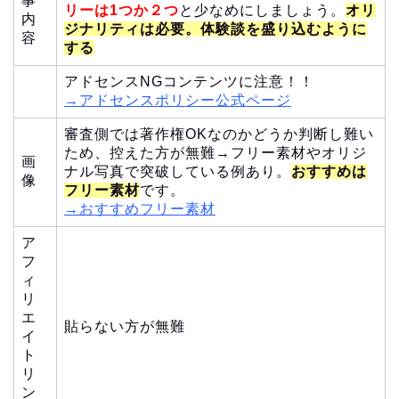
事
リーは1つか２つ
と少なめにしましょう。
オリ
内
ジナリティは必要。体験談を盛り込むように
容
する
アドセンスNGコンテンツに注意！！
→アドセンスポリシー公式ページ
審査側では著作権OKなのかどうか判断し難い
ため、控えた方が無難→フリー素材やオリジ
画
ナル写真で突破している例あり。
おすすめは
像
フリー素材
です。
→おすすめフリー素材
ア
フ
ィ
リ
エ
貼らない方が無難
イ
ト
リ
ン