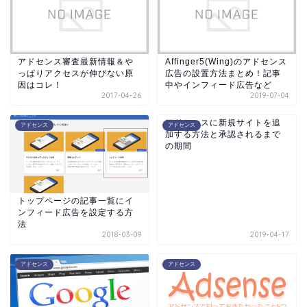
アドセンス審査最新情報＆や
Affinger5(Wing)のアドセンス
っぱりアクセスが伸びない原
広告の設置方法まとめ！記事
因はコレ！
中やインフィード広告など
2017-04-26
2019-07-04
アドセンスに新規サイトを追
アドセンス
アドセンス
加する方法と承認されるまで
の期間
トップページの記事一覧にイ
ンフィード広告を設定する方
法
2018-03-09
2019-04-17
アドセンス
アドセンス