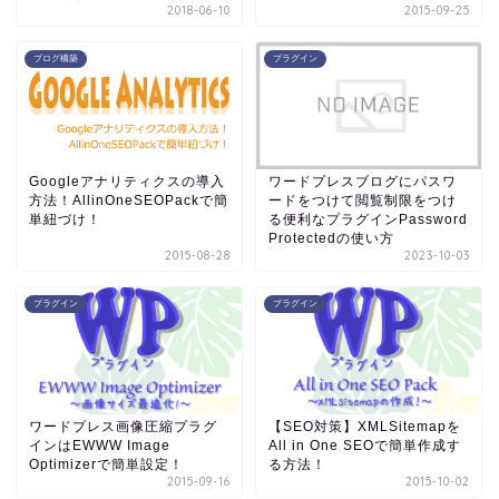
2018-06-10
2015-09-25
ブログ構築
プラグイン
Googleアナリティクスの導入
ワードプレスブログにパスワ
方法！AllinOneSEOPackで簡
ードをつけて閲覧制限をつけ
単紐づけ！
る便利なプラグインPassword
Protectedの使い方
2015-08-28
2023-10-03
プラグイン
プラグイン
ワードプレス画像圧縮プラグ
【SEO対策】XMLSitemapを
インはEWWW Image
All in One SEOで簡単作成す
Optimizerで簡単設定！
る方法！
2015-09-16
2015-10-02