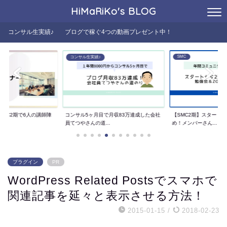
HiMaRiKo's
BLOG
コンサル生実績♪
ブログで稼ぐ4つの動画プレゼント中！
SMC
SMC
で月収83万達成した会社
【SMC2期】スタート〜2週間の活動まと
【SMC2期】ゼロスタ
.
め！メンバーさん...
3つの理由
プラグイン
PR
WordPress Related Postsでスマホで
関連記事を延々と表示させる方法！
2015-01-15
/
2018-02-23